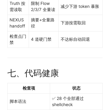
Truth 按
限制 Flow
减少下游 token 暴胀
需读取
2/3/7 全量读
NEXUS
摘要+全量路
下游按需取回
handoff
径
检查点门
4 道硬门禁
不达标自动回退
禁
七、代码健康
检查项
状态
✅ 28 个全部通过
脚本语法
shellcheck