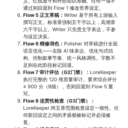
义、红线遵守和外部知识准确。任何一项不
通过则回退到 Flow 1 修改世界设定。
Flow 5 正文草稿：
Writer 基于所有上游输入
撰写正文。标准章强制五千字以上，高潮章
六千字以上。Writer 只负责文字表达，不参
与设定决策。
Flow 6 精修润色：
Polisher 对草稿进行全面
语言优化——去除 AI 味表达、优化句式结
构、控制叙事节奏、统一风格调性。字数不
足则在此阶段标记回退。
Flow 7 审计评估（G2门禁）：
LoreKeeper
执行完整的 120 维质量审计。要求综合评分
≥ 900 分（B级），否则回退到 Flow 5 重
写。
Flow 8 连贯性检查（G3门禁）：
LoreKeeper 跨五章范围检查设定一致性。任
何新旧设定之间的矛盾都被标记并必须修
复。