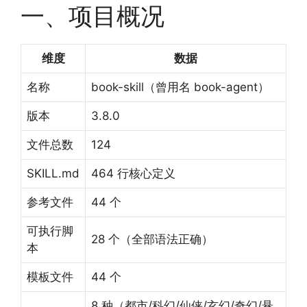
一、项目概况
维度
数据
名称
book-skill（曾用名 book-agent）
版本
3.8.0
文件总数
124
SKILL.md
464 行核心定义
参考文件
44 个
可执行脚
28 个（全部语法正确）
本
模板文件
44 个
8 种（都市/科幻/仙侠/玄幻/奇幻/悬