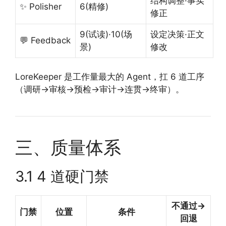
结构调整·事实
✨ Polisher
6(精修)
修正
9(试读)·10(场
设定决策·正文
💬 Feedback
景)
修改
LoreKeeper 是工作量最大的 Agent，扛 6 道工序
（调研→审核→预检→审计→连贯→终审）。
三、质量体系
3.1 4 道硬门禁
不通过→
门禁
位置
条件
回退