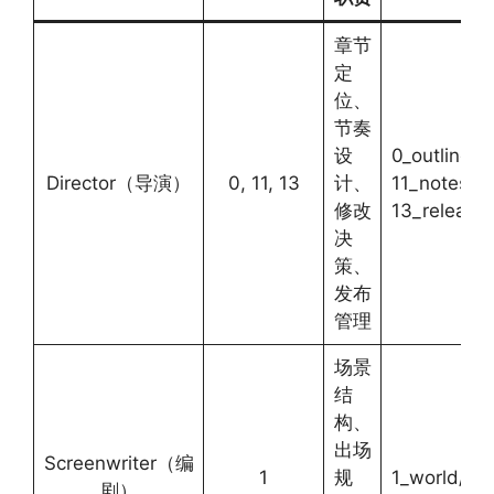
章节
定
位、
节奏
设
0_outline/
Director（导演）
0, 11, 13
计、
11_notes/
修改
13_release/
决
策、
发布
管理
场景
结
构、
出场
Screenwriter（编
1
规
1_world/
剧）