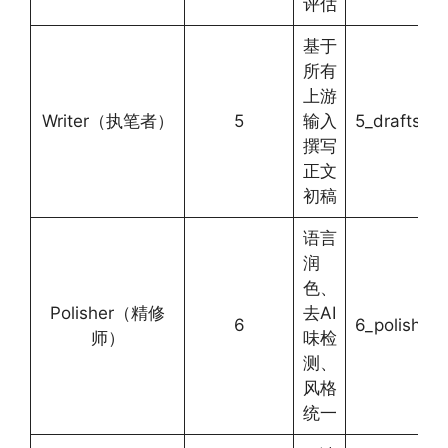
评估
基于
所有
上游
Writer（执笔者）
5
输入
5_drafts/
撰写
正文
初稿
语言
润
色、
Polisher（精修
去AI
6
6_polished/
师）
味检
测、
风格
统一