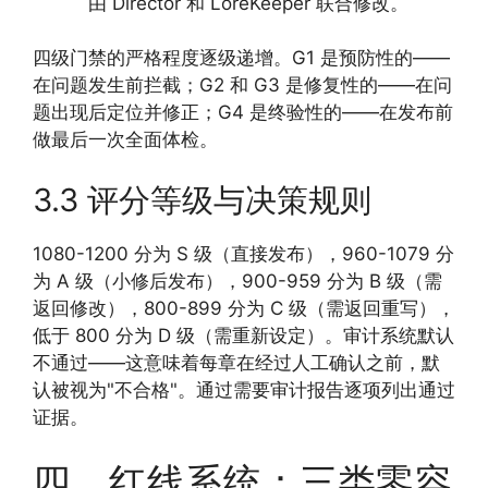
由 Director 和 LoreKeeper 联合修改。
四级门禁的严格程度逐级递增。G1 是预防性的——
在问题发生前拦截；G2 和 G3 是修复性的——在问
题出现后定位并修正；G4 是终验性的——在发布前
做最后一次全面体检。
3.3 评分等级与决策规则
1080-1200 分为 S 级（直接发布），960-1079 分
为 A 级（小修后发布），900-959 分为 B 级（需
返回修改），800-899 分为 C 级（需返回重写），
低于 800 分为 D 级（需重新设定）。审计系统默认
不通过——这意味着每章在经过人工确认之前，默
认被视为"不合格"。通过需要审计报告逐项列出通过
证据。
四、红线系统：三类零容