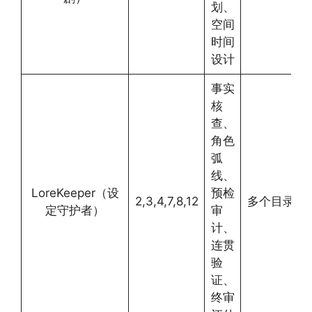
划、
空间
时间
设计
事实
核
查、
角色
弧
线、
LoreKeeper（设
预检
2,3,4,7,8,12
多个目录
定守护者）
审
计、
连贯
验
证、
终审