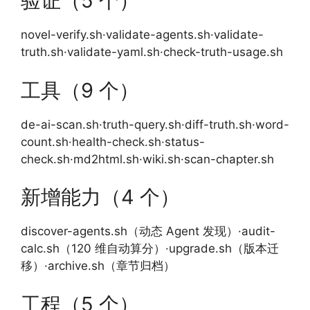
验证（5 个）
novel-verify.sh·validate-agents.sh·validate-
truth.sh·validate-yaml.sh·check-truth-usage.sh
工具（9 个）
de-ai-scan.sh·truth-query.sh·diff-truth.sh·word-
count.sh·health-check.sh·status-
check.sh·md2html.sh·wiki.sh·scan-chapter.sh
新增能力（4 个）
discover-agents.sh（动态 Agent 发现）·audit-
calc.sh（120 维自动算分）·upgrade.sh（版本迁
移）·archive.sh（章节归档）
工程（5 个）