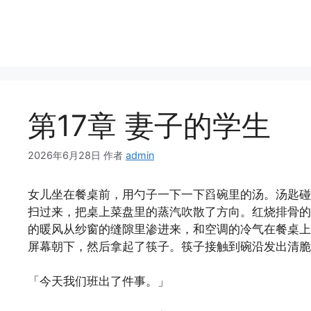
跳
至
内
容
第17章 妻子的学生
2026年6月28日
作者
admin
女儿坐在餐桌前，用勺子一下一下舀碗里的汤。汤匙碰
扫过来，把桌上菜盘里的蒸汽吹散了方向。红烧排骨的
的暖风从纱窗的缝隙里渗进来，和空调的冷气在餐桌上
屏幕朝下，然后拿起了筷子。筷子接触到碗沿发出清脆
「今天我们班出了件事。」