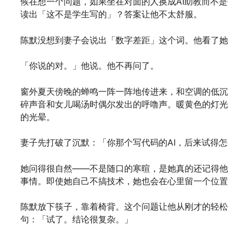
候在想一个问题，如果坐在对面的人换成AI助教而不是
读出「这不是学生写的」？答案让他不太舒服。
陈默没想到妻子会说出「数字差距」这个词。他看了她
「你说的对。」他说。他不再问了。
窗外夏天傍晚的蝉鸣一阵一阵地传进来，和空调的低沉
碎声音和女儿喝汤时偶尔发出的呼噜声。暖黄色的灯光
的光晕。
妻子先打破了沉默：「你那个写代码的AI，后来试得
她问得很自然——不是随口的寒暄，是她真的还记得他
事情。即使她自己不搞技术，她也会在心里留一个位置
陈默放下筷子，靠着椅背。这个问题让他从刚才的轻松
句：「试了。结论很复杂。」