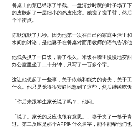
餐桌上的菜已经凉了半截。一盘清炒时蔬的叶子塌了下
的皮肤起了一层细小的鸡皮疙瘩。她搓了搓手臂，然后
个平衡点。
陈默沉默了几秒。因为他第一次在自己的家庭生活里和
水间的讨论，是他妻子在餐桌对面用教师的语气告诉他
他低头扒了一口饭，嚼了很久。米饭在嘴里慢慢地变甜
办公室里坐了二十分钟，只写了一百多个字。
这让他想起了一些事，关于依赖和能力的丧失，关于工
什么。他只是觉得很安静地想到了这些，然后继续吃饭
「你后来跟学生家长说了吗？」他问。
「说了。家长的反应也很有意思。」妻子夹了一筷子青
过。第二反应是那个APP叫什么名字，能不能帮他们