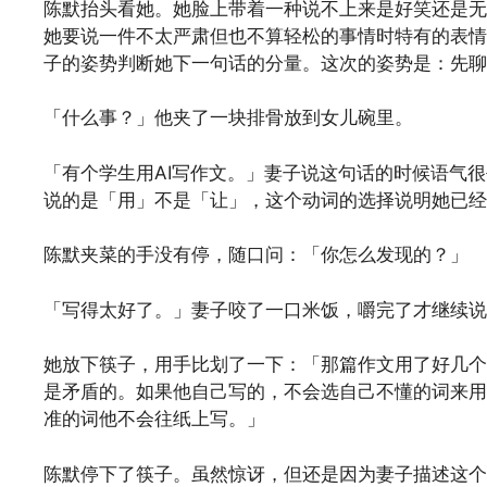
陈默抬头看她。她脸上带着一种说不上来是好笑还是无
她要说一件不太严肃但也不算轻松的事情时特有的表情
子的姿势判断她下一句话的分量。这次的姿势是：先聊
「什么事？」他夹了一块排骨放到女儿碗里。
「有个学生用AI写作文。」妻子说这句话的时候语气
说的是「用」不是「让」，这个动词的选择说明她已经
陈默夹菜的手没有停，随口问：「你怎么发现的？」
「写得太好了。」妻子咬了一口米饭，嚼完了才继续说
她放下筷子，用手比划了一下：「那篇作文用了好几个
是矛盾的。如果他自己写的，不会选自己不懂的词来用
准的词他不会往纸上写。」
陈默停下了筷子。虽然惊讶，但还是因为妻子描述这个