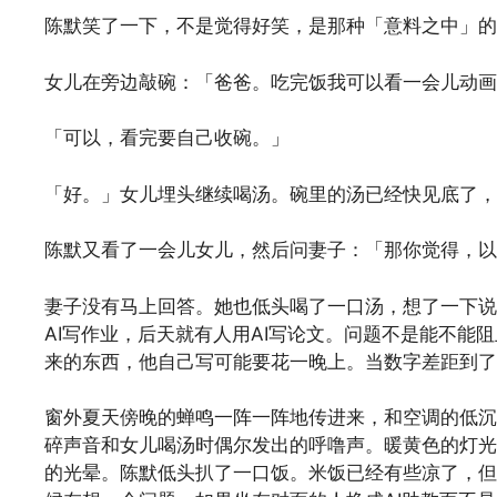
陈默笑了一下，不是觉得好笑，是那种「意料之中」的
女儿在旁边敲碗：「爸爸。吃完饭我可以看一会儿动画
「可以，看完要自己收碗。」
「好。」女儿埋头继续喝汤。碗里的汤已经快见底了，
陈默又看了一会儿女儿，然后问妻子：「那你觉得，以
妻子没有马上回答。她也低头喝了一口汤，想了一下说
AI写作业，后天就有人用AI写论文。问题不是能不能
来的东西，他自己写可能要花一晚上。当数字差距到了
窗外夏天傍晚的蝉鸣一阵一阵地传进来，和空调的低沉
碎声音和女儿喝汤时偶尔发出的呼噜声。暖黄色的灯光
的光晕。陈默低头扒了一口饭。米饭已经有些凉了，但