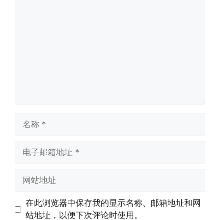
评
论
名
称
电
子
邮
网
箱
站
地
地
在此浏览器中保存我的显示名称、邮箱地址和网
址
址
站地址，以便下次评论时使用。