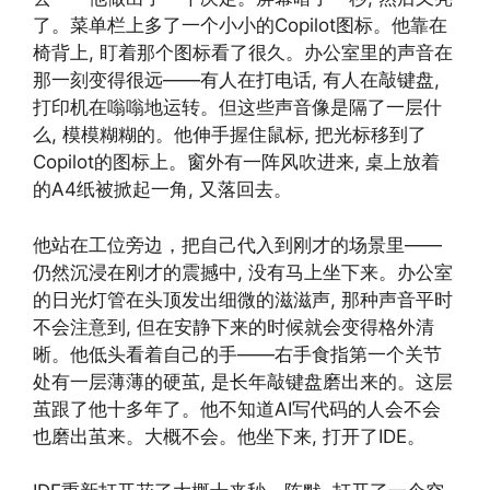
了。菜单栏上多了一个小小的Copilot图标。他靠在
椅背上, 盯着那个图标看了很久。办公室里的声音在
那一刻变得很远——有人在打电话, 有人在敲键盘,
打印机在嗡嗡地运转。但这些声音像是隔了一层什
么, 模模糊糊的。他伸手握住鼠标, 把光标移到了
Copilot的图标上。窗外有一阵风吹进来, 桌上放着
的A4纸被掀起一角, 又落回去。
他站在工位旁边，把自己代入到刚才的场景里——
仍然沉浸在刚才的震撼中, 没有马上坐下来。办公室
的日光灯管在头顶发出细微的滋滋声, 那种声音平时
不会注意到, 但在安静下来的时候就会变得格外清
晰。他低头看着自己的手——右手食指第一个关节
处有一层薄薄的硬茧, 是长年敲键盘磨出来的。这层
茧跟了他十多年了。他不知道AI写代码的人会不会
也磨出茧来。大概不会。他坐下来, 打开了IDE。