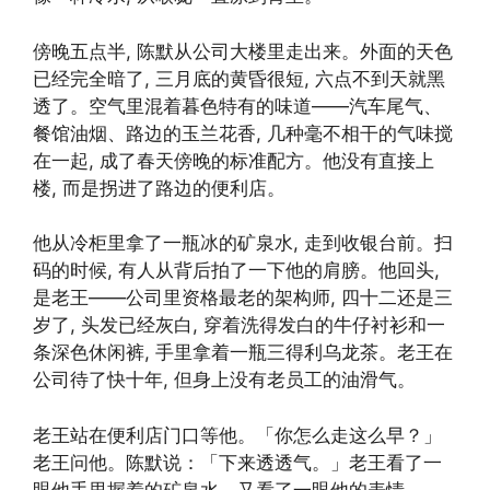
傍晚五点半, 陈默从公司大楼里走出来。外面的天色
已经完全暗了, 三月底的黄昏很短, 六点不到天就黑
透了。空气里混着暮色特有的味道——汽车尾气、
餐馆油烟、路边的玉兰花香, 几种毫不相干的气味搅
在一起, 成了春天傍晚的标准配方。他没有直接上
楼, 而是拐进了路边的便利店。
他从冷柜里拿了一瓶冰的矿泉水, 走到收银台前。扫
码的时候, 有人从背后拍了一下他的肩膀。他回头,
是老王——公司里资格最老的架构师, 四十二还是三
岁了, 头发已经灰白, 穿着洗得发白的牛仔衬衫和一
条深色休闲裤, 手里拿着一瓶三得利乌龙茶。老王在
公司待了快十年, 但身上没有老员工的油滑气。
老王站在便利店门口等他。「你怎么走这么早？」
老王问他。陈默说：「下来透透气。」老王看了一
眼他手里握着的矿泉水，又看了一眼他的表情，