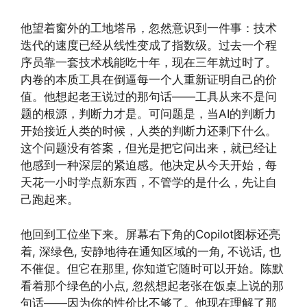
他望着窗外的工地塔吊，忽然意识到一件事：技术
迭代的速度已经从线性变成了指数级。过去一个程
序员靠一套技术栈能吃十年，现在三年就过时了。
内卷的本质工具在倒逼每一个人重新证明自己的价
值。他想起老王说过的那句话——工具从来不是问
题的根源，判断力才是。可问题是，当AI的判断力
开始接近人类的时候，人类的判断力还剩下什么。
这个问题没有答案，但光是把它问出来，就已经让
他感到一种深层的紧迫感。他决定从今天开始，每
天花一小时学点新东西，不管学的是什么，先让自
己跑起来。
他回到工位坐下来。屏幕右下角的Copilot图标还亮
着, 深绿色, 安静地待在通知区域的一角, 不说话, 也
不催促。但它在那里, 你知道它随时可以开始。陈默
看着那个绿色的小点, 忽然想起老张在饭桌上说的那
句话——因为你的性价比不够了。他现在理解了那