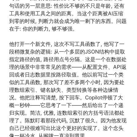
句话的另一层意思: 性价比不够的不只是年龄, 还有
工具和使用工具之间的距离。当这个距离被AI压缩
到零的时候, 判断力就会成为唯一剩下的东西。问题
在于: 你的判断力, 够不够强。
他打开一个新文件, 这次不写工具函数了, 他写了一
段稍微复杂的逻辑: 从一个多层的JSON结构中提取
指定路径的值, 路径用点号分隔。这是一个在数据处
理的场景中非常常见的需求——从配置文件、API返
回或者日志数据里按路径取值。他以前写过一个类
似的工具函数, 那次写了差不多两个小时, 因为要处
理数组索引、键名缺失、类型转换等各种边缘情
况。他把注释写清楚, 按下回车。Copilot停顿了大
概一秒钟——它思考了一下——然后给出了一个递
归实现。简洁, 优雅, 连数组索引的方括号语法都处
理了。陈默盯着那段代码, 沉默了很久。因为他发现
自己已经很难写出比这个更好的实现了。这个念头
像一杯冷水, 从喉咙一直凉到胃里。