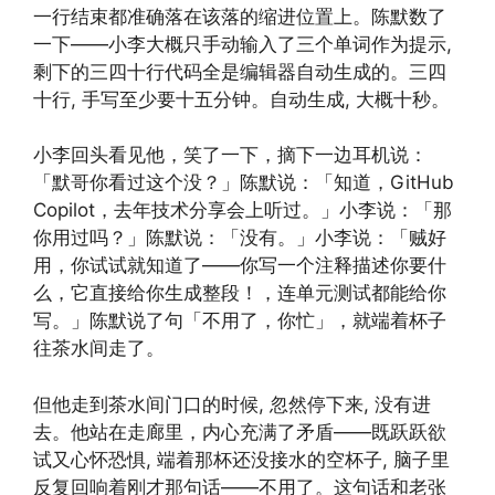
一行结束都准确落在该落的缩进位置上。陈默数了
一下——小李大概只手动输入了三个单词作为提示,
剩下的三四十行代码全是编辑器自动生成的。三四
十行, 手写至少要十五分钟。自动生成, 大概十秒。
小李回头看见他，笑了一下，摘下一边耳机说：
「默哥你看过这个没？」陈默说：「知道，GitHub
Copilot，去年技术分享会上听过。」小李说：「那
你用过吗？」陈默说：「没有。」小李说：「贼好
用，你试试就知道了——你写一个注释描述你要什
么，它直接给你生成整段！，连单元测试都能给你
写。」陈默说了句「不用了，你忙」，就端着杯子
往茶水间走了。
但他走到茶水间门口的时候, 忽然停下来, 没有进
去。他站在走廊里，内心充满了矛盾——既跃跃欲
试又心怀恐惧, 端着那杯还没接水的空杯子, 脑子里
反复回响着刚才那句话——不用了。这句话和老张