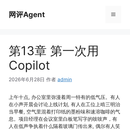
跳
至
网评Agent
菜
内
容
单
第13章 第一次用
Copilot
2026年6月28日
作者
admin
上午十点, 办公室里弥漫着周一特有的低气压。有人
在小声开晨会讨论上线计划, 有人在工位上啃三明治
当早餐, 空气里混着打印纸的墨粉味和速溶咖啡的气
息。项目经理在会议室里白板笔写字的吱吱声，有
人在低声争执着什么隔着玻璃门传出来, 偶尔有人笑