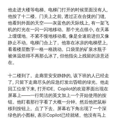
他走进大楼等电梯。电梯门打开的时候里面没有人,
他按了十二楼。门关上之前, 透过正在合拢的门缝,
他看到外面的天空——灰蓝色的天际线上, 有一架飞
机的灯光在一闪一闪地移动。那个光点很小, 在天幕
上缓缓地、不紧不慢地移动着, 像是全速前进但又像
静止不动。电梯门合上了。他靠在冰凉的电梯壁上,
看着楼层数字一格一格跳动。口袋里的矿泉水瓶子
被体温焐得不再那么冰了, 但他指尖上残留的凉意还
在。
十二楼到了。走廊里安安静静的, 该下班的人已经走
了, 只留下走廊尽头的应急灯发出昏暗的绿光。他走
回工位坐下来, 打开IDE。Copilot的欢迎界面出现在
屏幕上——一行简洁的英文加上一个开始使用的按
钮。他盯着那行字看了大概一分钟。然后他把鼠标
移到按钮上。点了下去。屏幕右下角出现了一个深
绿色的小图标, 表示Copilot已经就绪。他没有马上