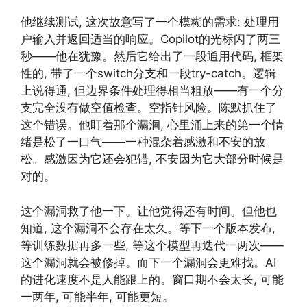
他继续测试, 这次故意写了一个模糊的需求: 处理用
户输入并返回适当的响应。Copilot的光标闪了两三
秒——他在犹豫。然后它给出了一段通用代码, 框架
性的, 带了一个switch分支和一段try-catch。逻辑
上说得通, 但边界条件处理得相当粗放——有一个分
支完全没有做空值检查。空指针风险。陈默抓住了
这个错误。他盯着那个漏洞, 心里涌上来的第一个情
绪是松了一口气——一种混杂着感激和不安的放
松。感激因为它还会犯错, 不安因为它大部分时候是
对的。
这个漏洞救了他一下。让他觉得还有时间。但他也
知道, 这个漏洞不会存在太久。等下一个版本发布,
等训练数据再多一些, 等这个模型再迭代一两次——
这个漏洞就会被修掉。而下一个漏洞会更难找。AI
的进化速度不是人能跟上的。窗口期不会太长, 可能
一两年, 可能半年, 可能更短。