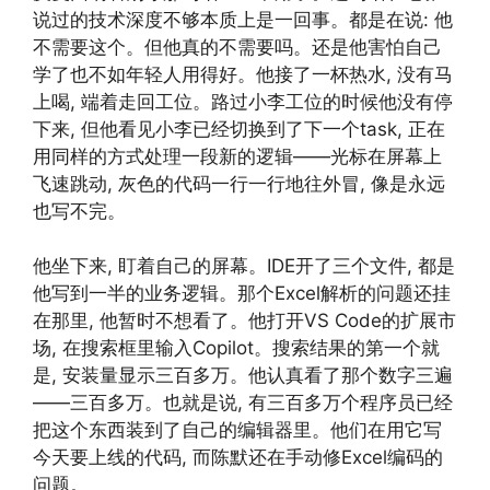
说过的技术深度不够本质上是一回事。都是在说: 他
不需要这个。但他真的不需要吗。还是他害怕自己
学了也不如年轻人用得好。他接了一杯热水, 没有马
上喝, 端着走回工位。路过小李工位的时候他没有停
下来, 但他看见小李已经切换到了下一个task, 正在
用同样的方式处理一段新的逻辑——光标在屏幕上
飞速跳动, 灰色的代码一行一行地往外冒, 像是永远
也写不完。
他坐下来, 盯着自己的屏幕。IDE开了三个文件, 都是
他写到一半的业务逻辑。那个Excel解析的问题还挂
在那里, 他暂时不想看了。他打开VS Code的扩展市
场, 在搜索框里输入Copilot。搜索结果的第一个就
是, 安装量显示三百多万。他认真看了那个数字三遍
——三百多万。也就是说, 有三百多万个程序员已经
把这个东西装到了自己的编辑器里。他们在用它写
今天要上线的代码, 而陈默还在手动修Excel编码的
问题。