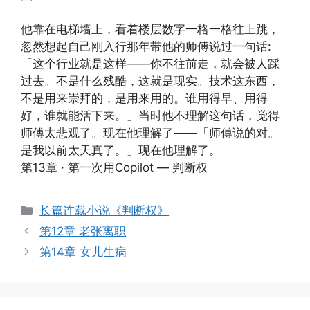
他靠在电梯墙上，看着楼层数字一格一格往上跳，
忽然想起自己刚入行那年带他的师傅说过一句话:
「这个行业就是这样——你不往前走，就会被人踩
过去。不是什么残酷，这就是现实。技术这东西，
不是用来崇拜的，是用来用的。谁用得早、用得
好，谁就能活下来。」当时他不理解这句话，觉得
师傅太悲观了。现在他理解了——「师傅说的对。
是我以前太天真了。」现在他理解了。
第13章 · 第一次用Copilot — 判断权
分
长篇连载小说《判断权》
类
第12章 老张离职
第14章 女儿生病