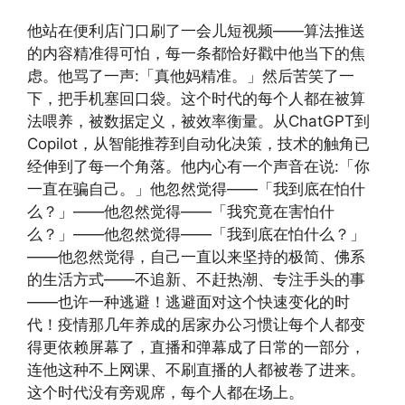
他站在便利店门口刷了一会儿短视频——算法推送
的内容精准得可怕，每一条都恰好戳中他当下的焦
虑。他骂了一声:「真他妈精准。」然后苦笑了一
下，把手机塞回口袋。这个时代的每个人都在被算
法喂养，被数据定义，被效率衡量。从ChatGPT到
Copilot，从智能推荐到自动化决策，技术的触角已
经伸到了每一个角落。他内心有一个声音在说:「你
一直在骗自己。」他忽然觉得——「我到底在怕什
么？」——他忽然觉得——「我究竟在害怕什
么？」——他忽然觉得——「我到底在怕什么？」
——他忽然觉得，自己一直以来坚持的极简、佛系
的生活方式——不追新、不赶热潮、专注手头的事
——也许一种逃避！逃避面对这个快速变化的时
代！疫情那几年养成的居家办公习惯让每个人都变
得更依赖屏幕了，直播和弹幕成了日常的一部分，
连他这种不上网课、不刷直播的人都被卷了进来。
这个时代没有旁观席，每个人都在场上。