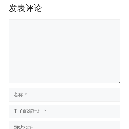
发表评论
评
论
名
称
电
子
邮
网