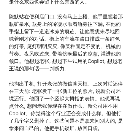
走什么东西也会留下什么东西的人。
陈默站在便利店门口, 没有马上上楼。他手里握着那
瓶矿泉水, 瓶身上的冷凝水顺着瓶身往下淌, 在他的
手指上留下一道道冰凉的痕迹、让他意犹未尽地回
味着刚才的对话。街上的车流在路口排成一条红色
的灯带, 尾灯明明灭灭, 像某种固定不变的、机械的
节奏。夜风吹过来, 带着傍晚最后的凉意, 灌进他的
领口。他想起老张, 想起下午试用的Copilot, 想起老
王说的那句话——判断力。
他掏出手机, 打开老张的微信聊天框。上次对话还停
在三天前: 老张发了一张新工位的照片, 说新公司环
境还行。他回了一个竖起大拇指的表情。他想再说
点什么, 想问老张你现在在做什么、新公司用不用
Copilot、你觉得这个行业还会变成什么样。但他打
了几个字又删掉了。这些问题不是拿来问别人的, 是
拿来问自己的。他把手机锁屏, 放回口袋。