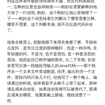
到连边界条件都处理得滴水不漏，而且代码风格统
一, 注释的位置也放得精准——刚好在需要解释的地
方加了一行说明, 刚好。这个刚好让他心里咯噔了一
下——刚好这个词意味着它判断出了哪里需要注释,
哪里不需要。这个判断本身, 就不仅仅是代码补全
了。
他靠在椅背上, 把眼镜摘下来用衣角擦了擦。手指有
点发抖，是专注过度的那种颤抖，也是一种共鸣, 非
常轻微的抖。不是冷, 也不是害怕, 是一种更深层的
震动。他想起自己刚学编程那年, 大二下学期, 在宿
舍里写出第一段能处理输入的Java代码——那个程
序从一个文本文件里读数据, 排序, 输出到另一个文
件。那段代码只有几十行, 但他写了一整个晚上。编
译通过的时候, 他举着双手从椅子上弹了起来。那种
满足感来自创造。如果连创造都可以被替代了, 那满
足感来自哪里。他重新戴上眼镜。视线清楚了一
些。