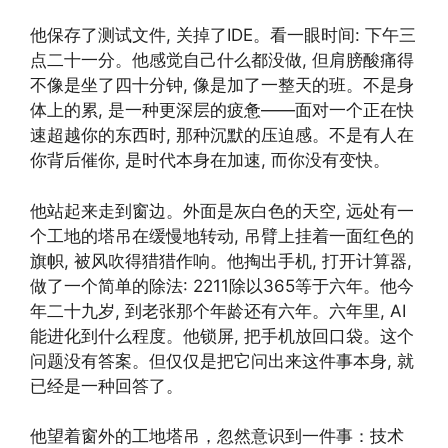
他保存了测试文件, 关掉了IDE。看一眼时间: 下午三
点二十一分。他感觉自己什么都没做, 但肩膀酸痛得
不像是坐了四十分钟, 像是加了一整天的班。不是身
体上的累, 是一种更深层的疲惫——面对一个正在快
速超越你的东西时, 那种沉默的压迫感。不是有人在
你背后催你, 是时代本身在加速, 而你没有变快。
他站起来走到窗边。外面是灰白色的天空, 远处有一
个工地的塔吊在缓慢地转动, 吊臂上挂着一面红色的
旗帜, 被风吹得猎猎作响。他掏出手机, 打开计算器,
做了一个简单的除法: 2211除以365等于六年。他今
年二十九岁, 到老张那个年龄还有六年。六年里, AI
能进化到什么程度。他锁屏, 把手机放回口袋。这个
问题没有答案。但仅仅是把它问出来这件事本身, 就
已经是一种回答了。
他望着窗外的工地塔吊，忽然意识到一件事：技术