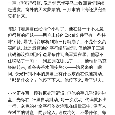
一声, 但笑得很短, 像是笑完就要马上收回表情继续
赶进度。窗外的天灰蒙蒙的, 三月末的上海还没完全
暖和起来。
陈默盯着屏幕已经两个小时了。他在修一个不太急
但很烦的问题——用户上传的Excel文件里有一些特
殊字符, 导致后台解析到第三行就崩了。不是什么高
端问题, 就是最普通的字符编码处理, 但他翻了三遍
代码都没找到那个边界条件到底写漏在哪。他忍不
住嘀咕了一句：「到底漏在哪儿了……」他端起马克
杯站起来, 准备去茶水间接热水——站起来的一瞬
间, 余光扫到小李的屏幕上有什么东西在快速跳动。
「那是什么？」他停了下来。他停下来, 看了过去。
小李正在写一段数据处理逻辑, 但他的手几乎没碰键
盘。光标在IDE里自动跳动, 每一次跳动, 代码就多出
一行。灰色的补全字符依次浮现在编辑器中, 像有人
在对面的键盘上同步输入, 速度均匀、不带停顿、每