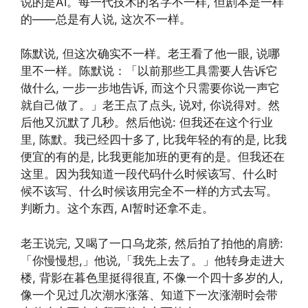
说的是AI。每一代技术的名字不一样, 但剧本是一样
的——总是有人说, 这次不一样。
陈默说, 但这次确实不一样。老王看了他一眼, 说哪
里不一样。陈默说：「以前那些工具需要人告诉它
做什么, 一步一步地告诉, 而这个只需要你说一声它
就自己做了。」老王点了点头, 说对, 你说得对。然
后他又沉默了几秒。然后他说: 但我还在这个行业
里, 陈默。我已经四十多了, 比我年轻的有的是, 比我
便宜的有的是, 比我更能加班的更有的是。但我还在
这里。因为我知道一段代码什么时候该写、什么时
候不该写、什么时候该用完全不一样的方式去写。
判断力。这个东西, AI暂时还拿不走。
老王说完, 又喝了一口乌龙茶, 然后拍了拍他的肩膀:
「你慢慢想,」他说,「我先上去了。」他转身走进大
楼, 背影在暮色里挺得很直, 不像一个四十多岁的人,
像一个见过几次潮水涨落、知道下一次涨潮时会带