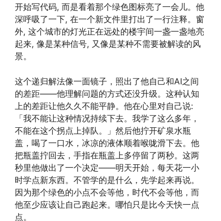
开始写代码, 而是看着那个绿色图标亮了一会儿。他
深呼吸了一下, 在一个新文件里打出了一行注释。窗
外, 这个城市的灯光正在远处的楼宇间一盏一盏地亮
起来, 像是某种信号, 又像是某种不需要被解读的风
景。
这个递归解法像一面镜子，照出了他自己和AI之间
的差距——他理解问题的方式还没升级。这种认知
上的差距让他久久不能平静。他在心里对自己说:
「我不能让这种情况持续下去。我学了这么多年，
不能在这个拐点上掉队。」然后他拧开矿泉水瓶
盖，喝了一口水，冰凉的液体顺着喉咙滑下去。他
把瓶盖拧回去，手指在瓶盖上多停留了两秒。这两
秒里他做出了一个决定——明天开始，每天花一小
时学点新东西。不管学的是什么，先学起来再说。
因为那个绿色的小点不会等他，时代不会等他，而
他至少应该让自己跑起来。哪怕只是比今天快一点
点。