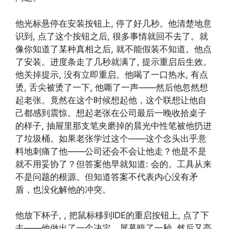
他光标悬停在安装按钮上, 停了好几秒。他清楚地意
识到, 点了这个按钮之后, 很多事情就回不去了。就
像你知道了某种真相之后, 就不能假装不知道。他点
了安装。进度条走了几秒就满了, 提示重启后生效。
他关掉提示, 没有立即重启。他喝了一口热水, 有点
烫, 舌尖被烫了一下, 他嘶了一声——然后他忽然想
起老张。竟然在这个时候想起他，这个联想让他自
己都感到震惊。想起老张在公司最后一晚收拾桌子
的样子, 抽屉里那支笔夹磨掉的晨光中性笔被他扔进
了垃圾桶。如果老张学过这个——这个念头出乎意
料地刺痛了他——公司还会不会让他走？他是不是
就不用妥协了？但答案他早就知道: 会的。工具从来
不是问题的根源。但知道答案不代表内心没有矛
盾，也没化解他的冲突。
他放下杯子, , 把鼠标移到IDE的重启按钮上, 点了下
去——他做出了一个决定。屏幕暗了一秒, 然后又亮